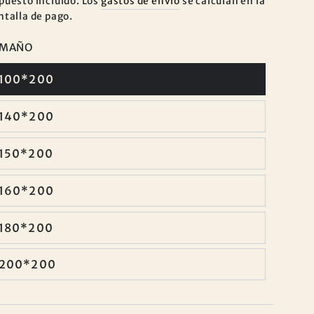
puesto incluido. Los
gastos de envío
se calculan en la
ntalla de pago.
AMAÑO
100*200
140*200
150*200
160*200
180*200
200*200