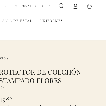
Iniciar
País/región
Carrito
L
PORTUGAL (EUR €)
sesión
SALA DE ESTAR
UNIFORMES
ICIO
/
ROTECTOR DE COLCHÓN
STAMPADO FLORES
206
15
ecio
,99
gular