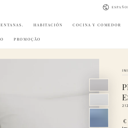
Idioma
ESPAÑO
VENTANAS.
HABITACIÓN
COCINA Y COMEDOR
CO
PROMOÇÃO
IN
P
E
21
Pr
€
re