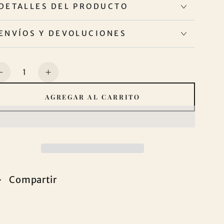
DETALLES DEL PRODUCTO
ENVÍOS Y DEVOLUCIONES
ntidad
Reducir
Aumentar
cantidad
cantidad
AGREGAR AL CARRITO
para
para
PROTECTOR
PROTECTOR
DE
DE
COLCHÓN
COLCHÓN
ESTAMPADO
ESTAMPADO
FLORES
FLORES
Compartir