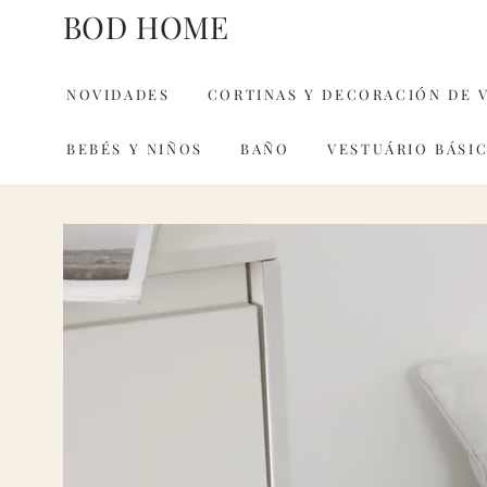
IR AL
BOD HOME
CONTENIDO
NOVIDADES
CORTINAS Y DECORACIÓN DE 
BEBÉS Y NIÑOS
BAÑO
VESTUÁRIO BÁSI
IR A LA INFORMACIÓN
DEL PRODUCTO