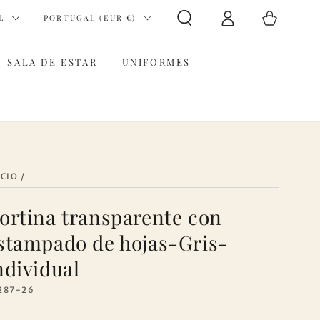
Iniciar
País/región
Carrito
L
PORTUGAL (EUR €)
sesión
SALA DE ESTAR
UNIFORMES
ICIO
/
ortina transparente con
stampado de hojas-Gris-
ndividual
287-26