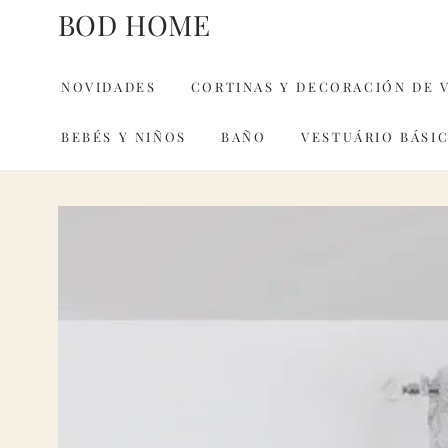
IR AL
BOD HOME
CONTENIDO
NOVIDADES
CORTINAS Y DECORACIÓN DE 
BEBÉS Y NIÑOS
BAÑO
VESTUÁRIO BÁSI
IR A LA INFORMACIÓN
DEL PRODUCTO