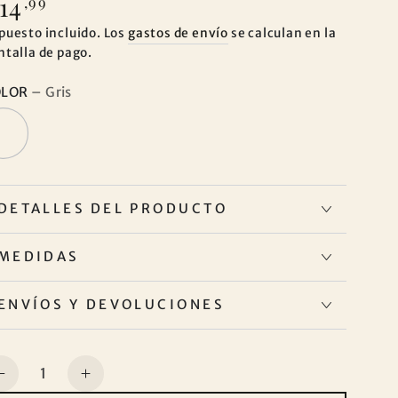
14
ecio
,99
gular
puesto incluido. Los
gastos de envío
se calculan en la
ntalla de pago.
OLOR
– Gris
DETALLES DEL PRODUCTO
MEDIDAS
ENVÍOS Y DEVOLUCIONES
ntidad
Reducir
Aumentar