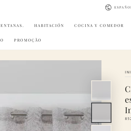
Idioma
ESPAÑO
VENTANAS.
HABITACIÓN
COCINA Y COMEDOR
CO
PROMOÇÃO
IN
C
e
I
85