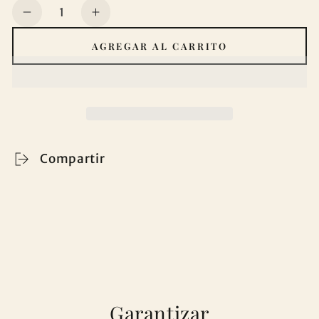
Cantidad
Reducir
Aumentar
cantidad
cantidad
AGREGAR AL CARRITO
para
para
Cortina
Cortina
Jacquard
Jacquard
com
com
Estampa
Estampa
de
de
Folhas
Folhas
Compartir
Outono
Outono
Rosa
Rosa
Escura
Escura
140*260CM-
140*260CM-
Individual
Individual
Garantizar