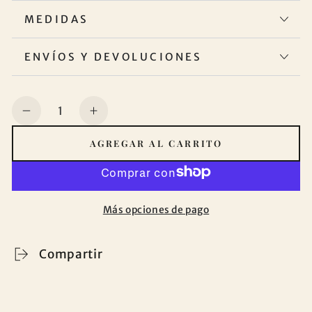
MEDIDAS
ENVÍOS Y DEVOLUCIONES
Cantidad
Reducir
Aumentar
cantidad
cantidad
AGREGAR AL CARRITO
para
para
Juego
Juego
de
de
cama
cama
Más opciones de pago
con
con
estampado
estampado
Florencia
Florencia
Compartir
verde
verde