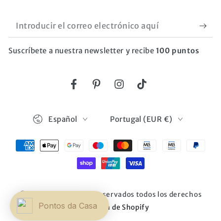
Introducir
el
Suscríbete a nuestra newsletter y recibe
100 puntos
correo
electrónico
aquí
Facebook
Pinterest
Instagram
TikTok
Idioma
País/región
Español
Portugal (EUR €)
Métodos
de
pago
© 2026,
BOD HOME
. Reservados todos los derechos
Pontos da Casa
Tecnología de Shopify