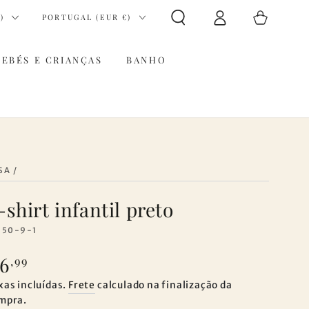
Iniciar
País/região
Carrinho
)
PORTUGAL (EUR €)
sessão
BEBÉS E CRIANÇAS
BANHO
SA
/
-shirt infantil preto
150-9-1
6
eço
,99
gular
xas incluídas.
Frete
calculado na finalização da
mpra.