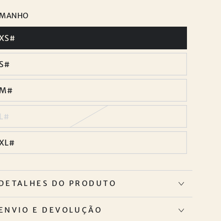
AMANHO
XS#
S#
M#
L#
XL#
DETALHES DO PRODUTO
ENVIO E DEVOLUÇÃO