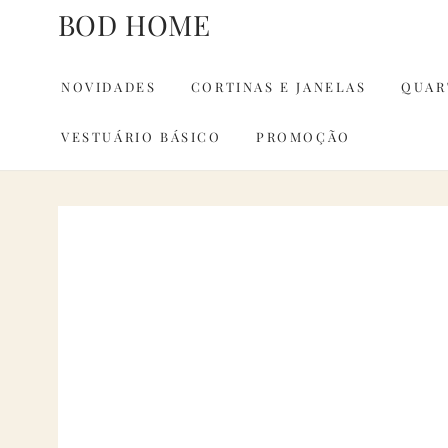
IR PARA O
BOD HOME
CONTEÚDO
NOVIDADES
CORTINAS E JANELAS
QUAR
VESTUÁRIO BÁSICO
PROMOÇÃO
PULAR PARA
INFORMAÇÕES DO
PRODUTO