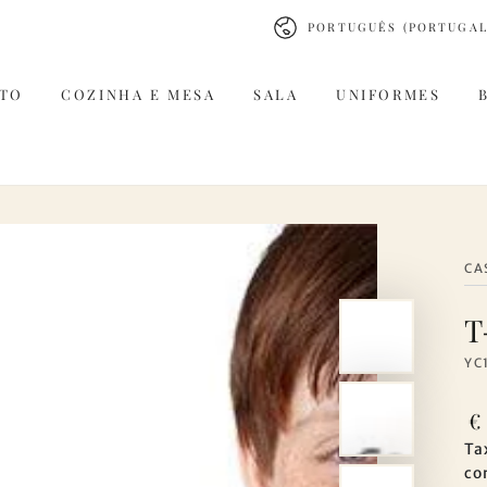
Idioma
PORTUGUÊS (PORTUGAL
TO
COZINHA E MESA
SALA
UNIFORMES
CA
T
YC
Pr
€
re
Ta
co