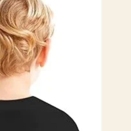
a
ia
al