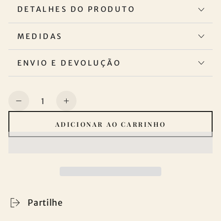
DETALHES DO PRODUTO
MEDIDAS
ENVIO E DEVOLUÇÃO
Quantidade
Diminuir
Aumentar
a
a
ADICIONAR AO CARRINHO
quantidade
quantidade
de
de
Conjunto
Conjunto
de
de
panos
panos
de
de
cozinha
cozinha
Partilhe
com
com