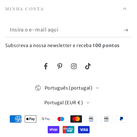
MINHA CONTA
Insira
o
Subscreva a nossa newsletter e receba
100 pontos
e-
mail
aqui
Facebook
Pinterest
Instagram
TikTok
Idioma
Português (portugal)
País/região
Portugal (EUR €)
Métodos
de