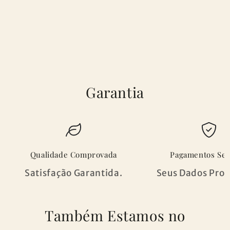
viés
viés
de
de
frutas
frutas
12
12
pcs
pcs
Garantia
Qualidade Comprovada
Pagamentos Se
Satisfação Garantida.
Seus Dados Prot
Também Estamos no