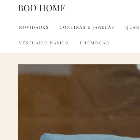
IR PARA O
BOD HOME
CONTEÚDO
NOVIDADES
CORTINAS E JANELAS
QUAR
VESTUÁRIO BÁSICO
PROMOÇÃO
PULAR PARA
INFORMAÇÕES DO
PRODUTO