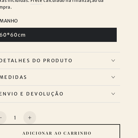
xas incluídas.
Frete
calculado na finalização da
mpra.
AMANHO
60*60cm
DETALHES DO PRODUTO
MEDIDAS
ENVIO E DEVOLUÇÃO
uantidade
Diminuir
Aumentar
a
a
ADICIONAR AO CARRINHO
quantidade
quantidade