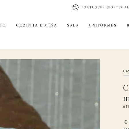
Idioma
PORTUGUÊS (PORTUGAL
TO
COZINHA E MESA
SALA
UNIFORMES
CA
C
m
61
Pr
€
re