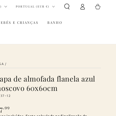
Iniciar
País/região
Carrinho
)
PORTUGAL (EUR €)
sessão
BEBÉS E CRIANÇAS
BANHO
SA
/
apa de almofada flanela azul
oscovo 60x60cm
137-12
7
eço
,99
gular