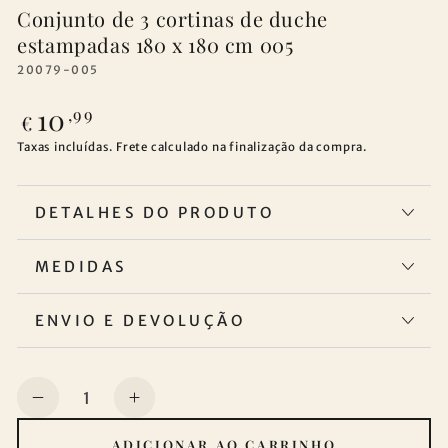
Conjunto de 3 cortinas de duche
estampadas 180 x 180 cm 005
20079-005
10
Preço
,99
€
regular
Taxas incluídas.
Frete
calculado na finalização da compra.
DETALHES DO PRODUTO
MEDIDAS
ENVIO E DEVOLUÇÃO
Quantidade
Diminuir
Aumentar
a
a
ADICIONAR AO CARRINHO